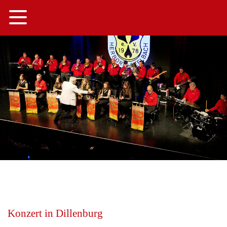
Navigation
Hauptinhalt
Hauptnavigation
globale Suchfunktion
Konzert in Dillenburg