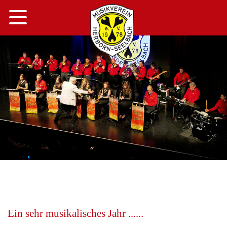
Navigation
Hauptinhalt
Hauptnavigation
globale Suchfunktion
Ein sehr musikalisches Jahr ......